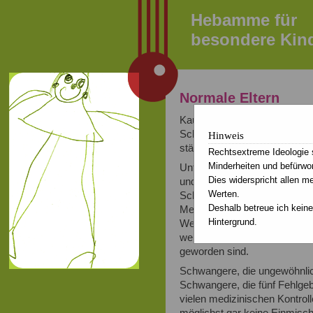
Hebamme für
besondere Kin
Normale Eltern
Kaum jemand fühlt sich dem 
Schwangerschaft empfinden v
Hinweis
stärker, vielleicht auch releva
Rechtsextreme Ideologie 
Minderheiten und befürwo
Unter den Menschen, die ich 
Dies widerspricht allen m
und welche, die 146 kg wieg
Werten.
Schwangere, die von Anfang a
Deshalb betreue ich keine
Menschen, die Frauen lieben 
Hintergrund.
Welche, die einen hohen Pre
werden und welche, die es 
geworden sind.
Schwangere, die ungewöhnl
Schwangere, die fünf Fehlgebu
vielen medizinischen Kontroll
möglichst gar keine Einmisc